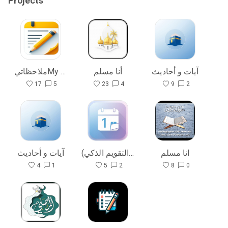
Projects
آيات و أحاديث
أنا مسلم
ملاحظاتيMy Notes
17
5
23
4
9
2
انا مسلم
اكتبها(التقويم الذكي)
آيات و أحاديث
4
1
5
2
8
0