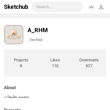
Sketchub
A_RHM
Verified
Projects
Likes
Downloads
8
110
937
About
مصمم تطبيقات